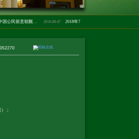
驻沙特使馆提醒中国公民留意朝觐期间入境沙特的有关规定
2018年7月沙特阿拉伯驻华使馆最新签证要求
2018-08-07
2
52270
页）；