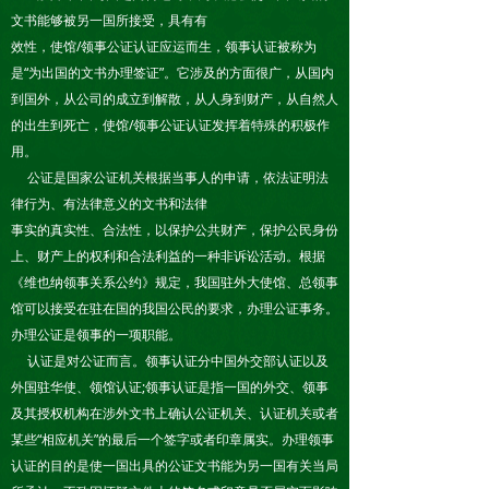
文书能够被另一国所接受，具有有
效性，使馆/领事公证认证应运而生，领事认证被称为
是“为出国的文书办理签证”。它涉及的方面很广，从国内
到国外，从公司的成立到解散，从人身到财产，从自然人
的出生到死亡，使馆/领事公证认证发挥着特殊的积极作
用。
公证是国家公证机关根据当事人的申请，依法证明法
律行为、有法律意义的文书和法律
事实的真实性、合法性，以保护公共财产，保护公民身份
上、财产上的权利和合法利益的一种非诉讼活动。根据
《维也纳领事关系公约》规定，我国驻外大使馆、总领事
馆可以接受在驻在国的我国公民的要求，办理公证事务。
办理公证是领事的一项职能。
认证是对公证而言。领事认证分中国外交部认证以及
外国驻华使、领馆认证;领事认证是指一国的外交、领事
及其授权机构在涉外文书上确认公证机关、认证机关或者
某些“相应机关”的最后一个签字或者印章属实。办理领事
认证的目的是使一国出具的公证文书能为另一国有关当局